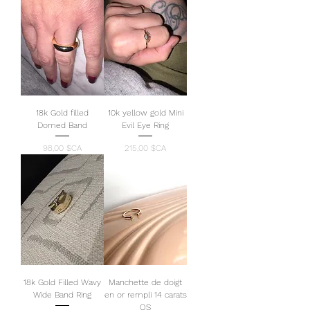
18k Gold filled
10k yellow gold Mini
Domed Band
Evil Eye Ring
Prix
Prix
98,00 $CA
215,00 $CA
18k Gold Filled Wavy
Manchette de doigt
Wide Band Ring
en or rempli 14 carats
OS