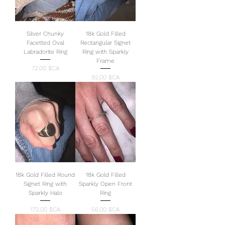
Silver Chunky
18k Gold Filled
Facetted Oval
Rectangular Signet
Labradorite Ring
Ring with Sparkly
Frame
Prix
72,00 $CA
Prix
92,00 $CA
18k Gold Filled Round
18k Gold Filled
Signet Ring with
Sparkly Open Front
Sparkly Halo
Ring
Prix
Prix
172,00 $CA
56,00 $CA