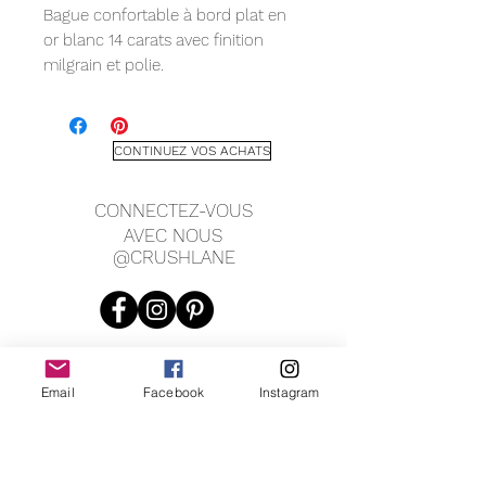
Bague confortable à bord plat en
or blanc 14 carats avec finition
milgrain et polie.
Mesure :
6 mm
CONTINUEZ VOS ACHATS
CONNECTEZ-VOUS
AVEC NOUS
@CRUSHLANE
Email
Facebook
Instagram
JOIN OUR MAILING LIST