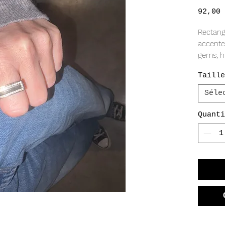
92,00 
Rectangu
accente
gems, h
towards
Taille
METAL 
Séle
18k gold
Quanti
GEMS
Cubic z
MEASU
7.85 x 