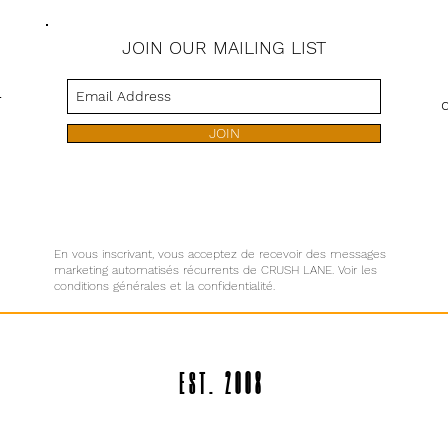
JOIN OUR MAILING LIST
s
JOIN
En vous inscrivant, vous acceptez de recevoir des messages
marketing automatisés récurrents de CRUSH LANE. Voir les
conditions générales et la confidentialité.
EST. 2008