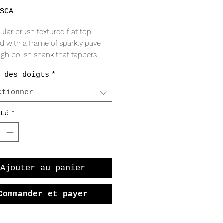
Prix
$CA
lar brush textured flat top,
d with a frame of sparkly pave
igh polish shank that tappers
 the bottom of the finger.
 des doigts
*
QUALITY
ctionner
 filled
té
*
irconia
RING
Ajouter au panier
20.5mm rectangular top
Commander et payer