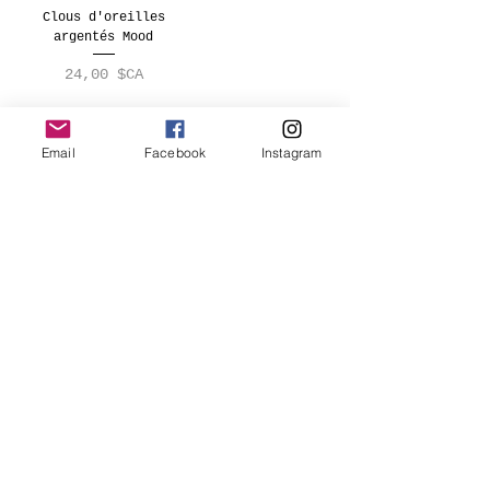
Clous d'oreilles
argentés Mood
Prix
24,00 $CA
Email
Facebook
Instagram
1
/
1
CONNECTEZ-VOUS
AVEC NOUS
@CRUSHLANE
JOIN OUR MAILING LIST