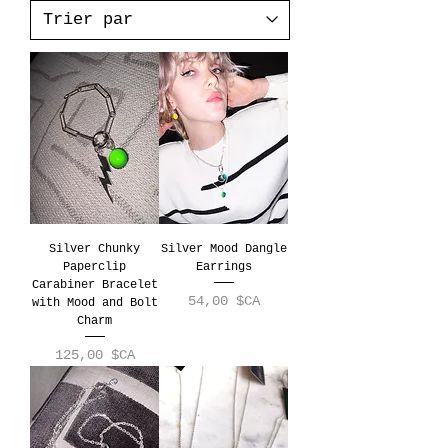
Silver Chunky
Silver Mood Dangle
Paperclip
Earrings
Carabiner Bracelet
Prix
54,00 $CA
with Mood and Bolt
Charm
Prix
125,00 $CA