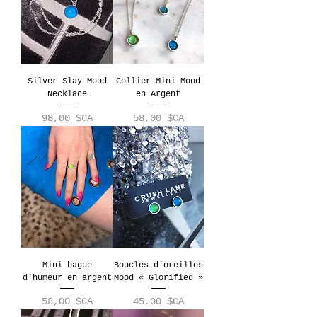
Silver Slay Mood
Collier Mini Mood
Necklace
en Argent
Prix
Prix
98,00 $CA
58,00 $CA
Mini bague
Boucles d'oreilles
d'humeur en argent
Mood « Glorified »
Prix
Prix
58,00 $CA
45,00 $CA