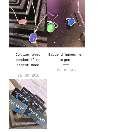
Collier avec
Bague d'humeur en
pendentif en
argent
argent Mood
Prix
85,00 $CA
Prix
75,00 $CA