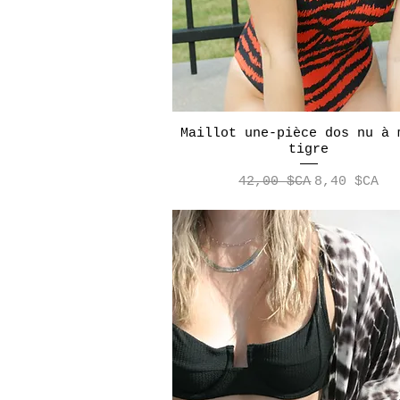
Maillot une-pièce dos nu à 
Aperçu rapide
tigre
Prix original
Prix promo
42,00 $CA
8,40 $CA