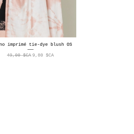
no imprimé tie-dye blush OS
Aperçu rapide
Prix original
Prix promotionnel
49,00 $CA
9,80 $CA