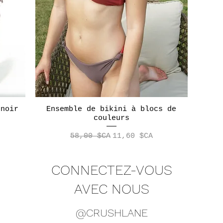
 noir
Ensemble de bikini à blocs de
Aperçu rapide
couleurs
ionnel
Prix original
Prix promotionnel
58,00 $CA
11,60 $CA
CONNECTEZ-VOUS
AVEC NOUS
@CRUSHLANE