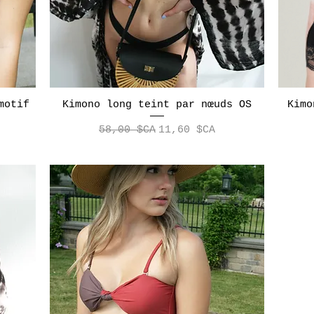
motif
Kimono long teint par nœuds OS
Aperçu rapide
Kimo
Prix original
Prix promotionnel
58,00 $CA
11,60 $CA
tionnel