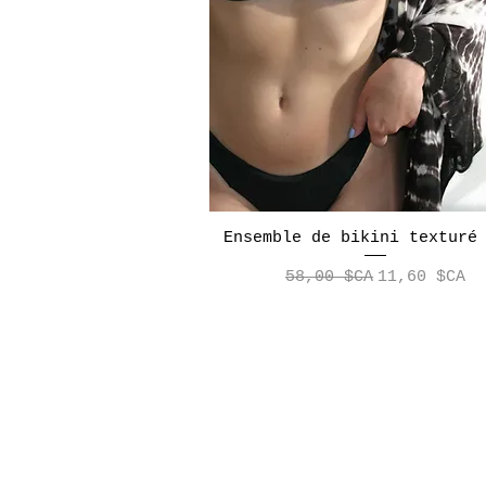
Ensemble de bikini texturé
Aperçu rapide
Prix original
Prix promot
58,00 $CA
11,60 $CA