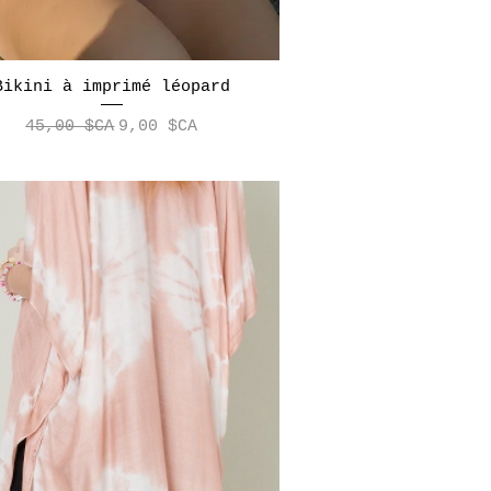
Bikini à imprimé léopard
Aperçu rapide
Prix original
Prix promotionnel
45,00 $CA
9,00 $CA