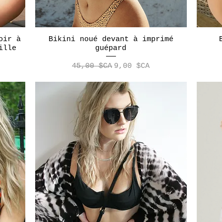
oir à
Bikini noué devant à imprimé
Aperçu rapide
ille
guépard
Prix original
Prix promotionnel
45,00 $CA
9,00 $CA