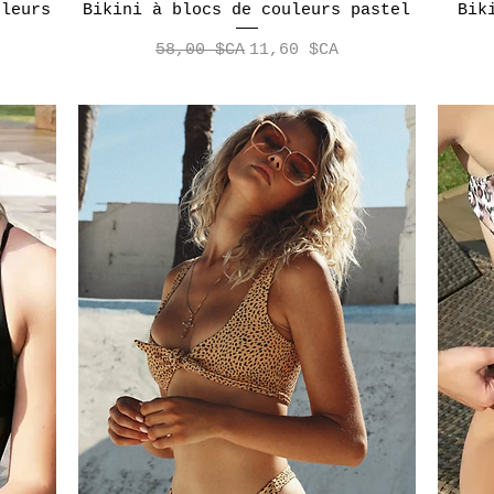
uleurs
Bikini à blocs de couleurs pastel
Aperçu rapide
Bik
ionnel
Prix original
Prix promotionnel
58,00 $CA
11,60 $CA