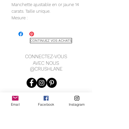
Manchette ajustable en or jaune 14
carats. Taille unique.
Mesure :
Perles de 3 mm
Bande de 1,5 mm
CONTINUEZ VOS ACHATS
CONNECTEZ-VOUS
AVEC NOUS
@CRUSHLANE
Email
Facebook
Instagram
JOIN OUR MAILING LIST