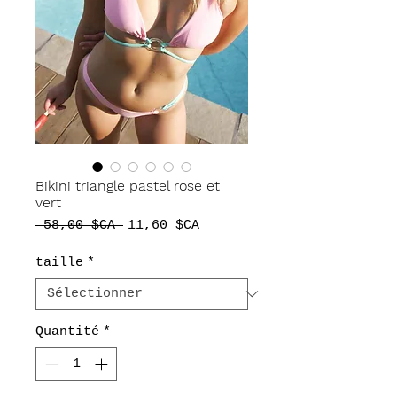
Bikini triangle pastel rose et
vert
Prix
Prix
 58,00 $CA 
11,60 $CA
original
promotionnel
taille
*
Quantité
*