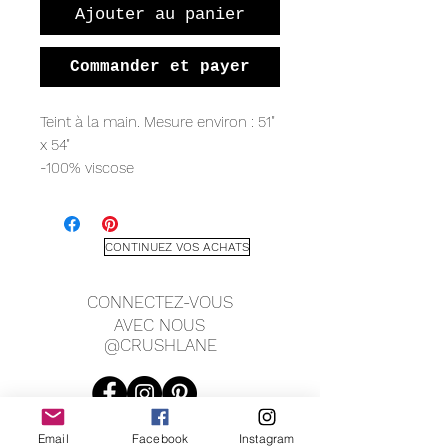
Ajouter au panier
Commander et payer
Teint à la main. Mesure environ : 51"
x 54"
-100% viscose
CONTINUEZ VOS ACHATS
CONNECTEZ-VOUS
AVEC NOUS
@CRUSHLANE
Email
Facebook
Instagram