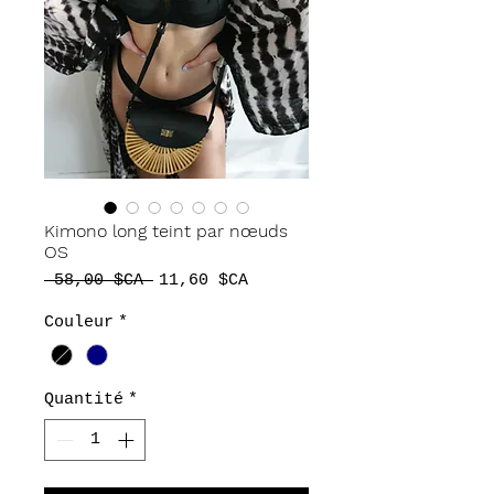
Kimono long teint par nœuds
OS
Prix
Prix
 58,00 $CA 
11,60 $CA
original
promotionnel
Couleur
*
Quantité
*