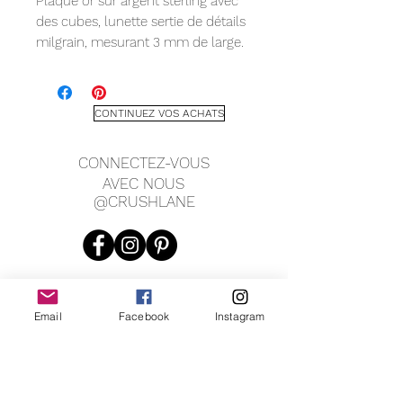
Plaqué or sur argent sterling avec
des cubes, lunette sertie de détails
milgrain, mesurant 3 mm de large.
*Quantité et tailles limitées
disponibles. Veuillez
vous
renseigner
si votre choix n'est pas
CONTINUEZ VOS ACHATS
disponible.
CONNECTEZ-VOUS
AVEC NOUS
@CRUSHLANE
Email
Facebook
Instagram
JOIN OUR MAILING LIST
JOIN