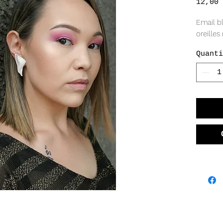
12,00 
Email b
oreilles
Quanti