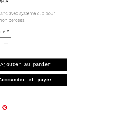
Prix
$CA
lanc avec système clip pour 
 non percées. 
té
*
Ajouter au panier
Commander et payer