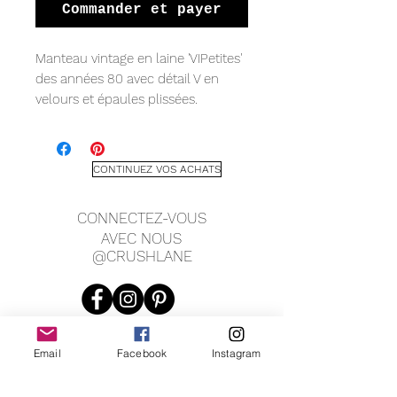
Commander et payer
Manteau vintage en laine 'VIPetites'
des années 80 avec détail V en
velours et épaules plissées.
Mesure :
Aucune taille indiquée
17,5" au niveau des épaules
CONTINUEZ VOS ACHATS
24" fosse à fosse
46" de long
CONNECTEZ-VOUS
AVEC NOUS
@CRUSHLANE
Email
Facebook
Instagram
JOIN OUR MAILING LIST