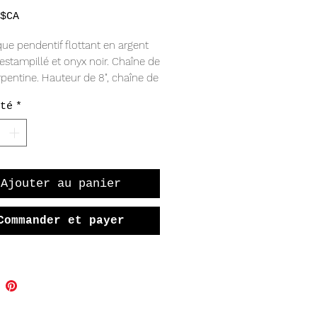
Prix
$CA
que pendentif flottant en argent
 estampillé et onyx noir. Chaîne de
rpentine. Hauteur de 8", chaîne de
endentif de 1" de large, 3/4" de haut.
té
*
Ajouter au panier
Commander et payer