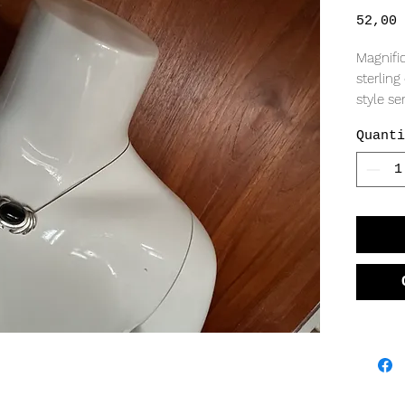
52,00 
Magnifi
sterling
style se
16,5", p
Quanti