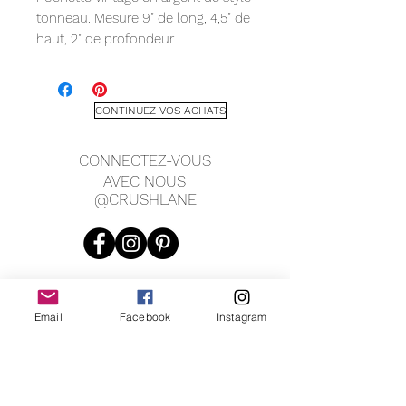
tonneau. Mesure 9" de long, 4,5" de
haut, 2" de profondeur.
CONTINUEZ VOS ACHATS
CONNECTEZ-VOUS
AVEC NOUS
@CRUSHLANE
Email
Facebook
Instagram
JOIN OUR MAILING LIST
JOIN