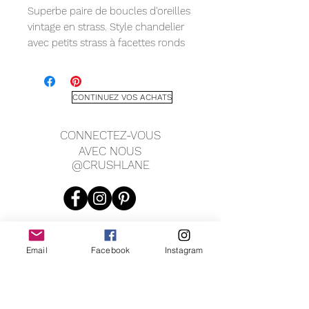
Superbe paire de boucles d'oreilles
vintage en strass. Style chandelier
avec petits strass à facettes ronds
et rectangulaires. Bel ensemble.
Chacune mesure 2" de long, 1" de
large.
CONTINUEZ VOS ACHATS
CONNECTEZ-VOUS
AVEC NOUS
@CRUSHLANE
Email
Facebook
Instagram
JOIN OUR MAILING LIST