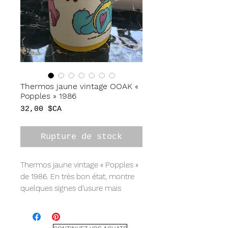
Thermos jaune vintage OOAK «
Popples » 1986
Prix
32,00 $CA
Rupture de stock
Thermos jaune vintage « Popples »
de 1986. En très bon état, montre
quelques signes d'usure mais
globalement en très bon état pour
son âge !
Mesure 6,5" de haut