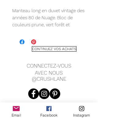
Manteau long en duvet vintage des
années 80 de Nuage. Bloc de
couleurs prune, vert forêt et
moutarde. Ceinture à la taille avec
de nombreuses poches. Le bas est
manquant, sinon excellent état.
CONTINUEZ VOS ACHATS
Étiqueté comme une taille petite.
Mesure (à plat) :
CONNECTEZ-VOUS
Épaule à épaule 28"
AVEC NOUS
De fosse à fosse 25"
@CRUSHLANE
Longueur 47" de long.
Manche 17,5"
Email
Facebook
Instagram
JOIN OUR MAILING LIST