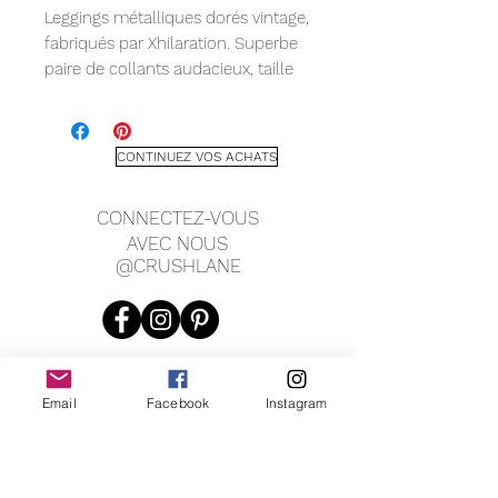
Leggings métalliques dorés vintage,
fabriqués par Xhilaration. Superbe
paire de collants audacieux, taille
élastique ! A une petite
imperfection au bas d'une jambe,
le métal s'est un peu détaché.
CONTINUEZ VOS ACHATS
Étiqueté comme une taille petite,
mesure environ 12" au niveau de la
CONNECTEZ-VOUS
taille19" au niveau des hanches, 9"
AVEC NOUS
de hauteur, 25" d'entrejambe.
@CRUSHLANE
Email
Facebook
Instagram
JOIN OUR MAILING LIST