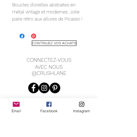
Boucles d'oreilles abstraites en
métal vintage et modernes. Jolie
paire rétro aux allures de Picasso !
Fermoir papillon et tige. Chacune
mesure environ 1,25" de large et 3"
de long.
CONTINUEZ VOS ACHATS
CONNECTEZ-VOUS
AVEC NOUS
@CRUSHLANE
Email
Facebook
Instagram
JOIN OUR MAILING LIST