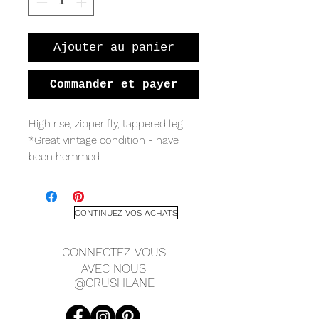
Ajouter au panier
Commander et payer
High rise, zipper fly, tappered leg.
*Great vintage condition - have
been hemmed.
TAGGED
Memphis
CONTINUEZ VOS ACHATS
100% cotton
Made in USA
CONNECTEZ-VOUS
Size 12
AVEC NOUS
@CRUSHLANE
MEASUREMENTS (LAYING FLAT)
Waist 14.5"