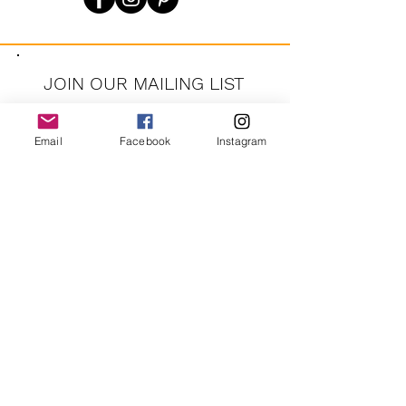
Hip 22"
Rise 13.5"
Inseam 28"
Cuff 6.5"
JOIN OUR MAILING LIST
Email
Facebook
Instagram
JOIN
En vous inscrivant, vous acceptez de recevoir des messages
marketing automatisés récurrents de CRUSH LANE. Voir les
conditions générales et la confidentialité.
crushlane@gmail.com
Contactez-nous
FAQ
Expédition et retours
politique de confidentialité