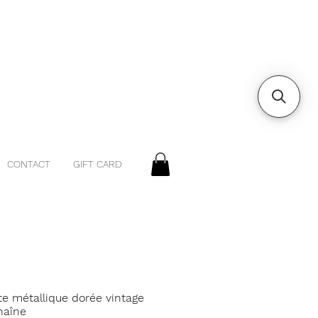
CONTACT
GIFT CARD
te métallique dorée vintage
haîne