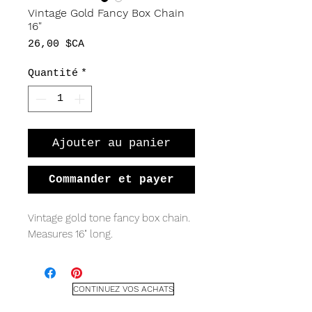
Vintage Gold Fancy Box Chain
16"
Prix
26,00 $CA
Quantité
*
Ajouter au panier
Commander et payer
Vintage gold tone fancy box chain.
Measures 16" long.
CONTINUEZ VOS ACHATS