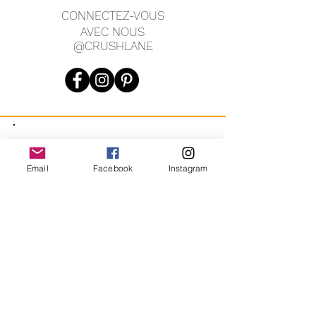
CONNECTEZ-VOUS
AVEC NOUS
@CRUSHLANE
JOIN OUR MAILING LIST
Email
Facebook
Instagram
JOIN
En vous inscrivant, vous acceptez de recevoir des messages
marketing automatisés récurrents de CRUSH LANE. Voir les
conditions générales et la confidentialité.
crushlane@gmail.com