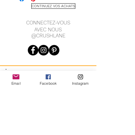
PAULINE B/ davos gomma
CONTINUEZ VOS ACHATS
Made in Italy
Hand Made
CONNECTEZ-VOUS
39
AVEC NOUS
@CRUSHLANE
MEASUREMENTS
1.25" heel height
20.5" tall at front
JOIN OUR MAILING LIST
Email
Facebook
Instagram
JOIN
En vous inscrivant, vous acceptez de recevoir des messages
marketing automatisés récurrents de CRUSH LANE. Voir les
conditions générales et la confidentialité.