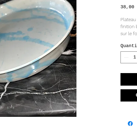
38,00 
Plateau
finition
sur le f
Mesure 9
Quanti