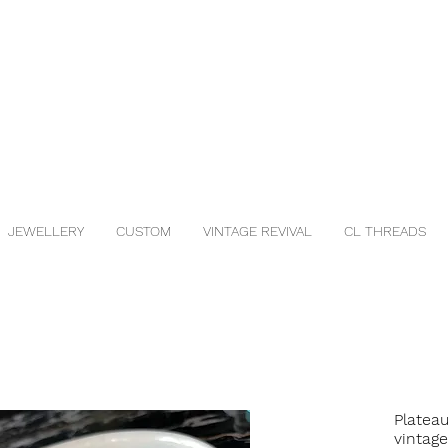
JEWELLERY
CUSTOM
VINTAGE REVIVAL
CL THREADS
Platea
vintage