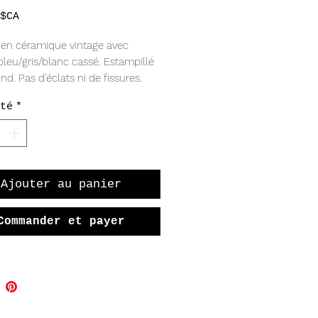
Prix
$CA
 en céramique vintage avec
 bleu/gris/blanc cassé. Estampillé
ond. Pas d'éclats ni de fissures.
,25" de large, 1,5" de haut.
té
*
Ajouter au panier
Commander et payer