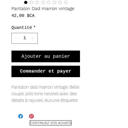
Pantalon Dad marron vintage
Prix
42,00 $CA
Quantité
*
Ajouter au panier
Commander et payer
Pantalon dad marron vintage. Belle
coupe, jolis tons neutres avec des
détails à rayures. Aucune étiquette
n'indique la marque, mais la taille
est indiquée comme 31. Mesure 15"
à la taille, 20" aux hanches, 38" de
CONTINUEZ VOS ACHATS
longueur.