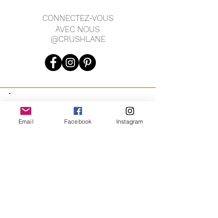
CONNECTEZ-VOUS
AVEC NOUS
@CRUSHLANE
JOIN OUR MAILING LIST
Email
Facebook
Instagram
JOIN
En vous inscrivant, vous acceptez de recevoir des messages
marketing automatisés récurrents de CRUSH LANE. Voir les
conditions générales et la confidentialité.