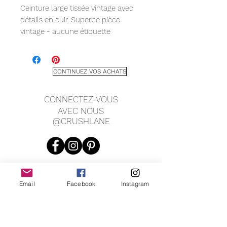
Ceinture large tissée vintage avec
détails en cuir. Superbe pièce
vintage - aucune étiquette
indiquant le fabricant, les
matériaux ou la taille. Mesure 3" de
large, 37" de long, convient aux
CONTINUEZ VOS ACHATS
tailles de 31" à 35".
CONNECTEZ-VOUS
AVEC NOUS
@CRUSHLANE
Email
Facebook
Instagram
JOIN OUR MAILING LIST