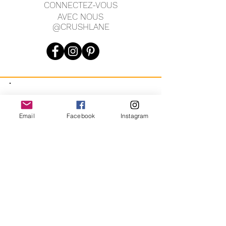
CONNECTEZ-VOUS
AVEC NOUS
@CRUSHLANE
JOIN OUR MAILING LIST
Email
Facebook
Instagram
JOIN
En vous inscrivant, vous acceptez de recevoir des messages
marketing automatisés récurrents de CRUSH LANE. Voir les
conditions générales et la confidentialité.
crushlane@gmail.com