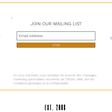
JOIN OUR MAILING LIST
s
JOIN
En vous inscrivant, vous acceptez de recevoir des messages
marketing automatisés récurrents de CRUSH LANE. Voir les
conditions générales et la confidentialité.
EST. 2008