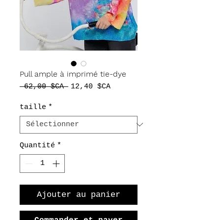
Pull ample à imprimé tie-dye
Prix
Prix
 62,00 $CA 
12,40 $CA
original
promotionnel
taille
*
Quantité
*
Ajouter au panier