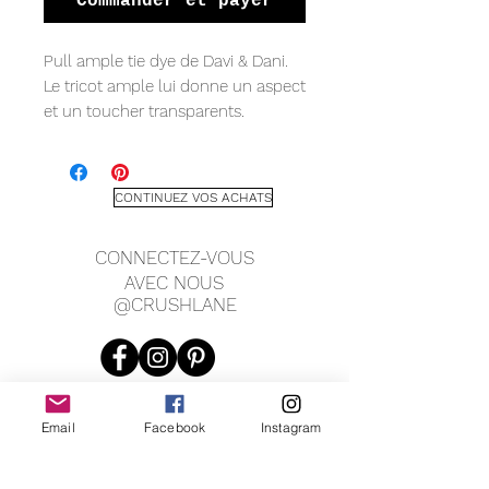
Commander et payer
Pull ample tie dye de Davi & Dani.
Le tricot ample lui donne un aspect
et un toucher transparents.
Petites mesures : 27" de largeur
(chute) d'épaule, 17,5" de manche,
25" d'aisselle à aisselle, 26" de
CONTINUEZ VOS ACHATS
longueur.
Grandes mesures : 28" de largeur
CONNECTEZ-VOUS
(chute) d'épaule, 17,5" de manche,
AVEC NOUS
28" de longueur.
@CRUSHLANE
Email
Facebook
Instagram
JOIN OUR MAILING LIST