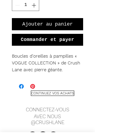
Ajouter au panier
Commander et payer
Boucles d'oreilles à pampilles «
VOGUE COLLECTION » de Crush
Lane avec pierre géante.
Pompons en satin, suspendus à
des pierres précieuses serties de
CONTINUEZ VOS ACHATS
gros chatons avec des crochets de
berger surdimensionnés en argent
CONNECTEZ-VOUS
sterling. Mesurant 5" de longueur,
AVEC NOUS
ces beautés balayeuses d'épaule
@CRUSHLANE
sont faites pour faire une
déclaration.