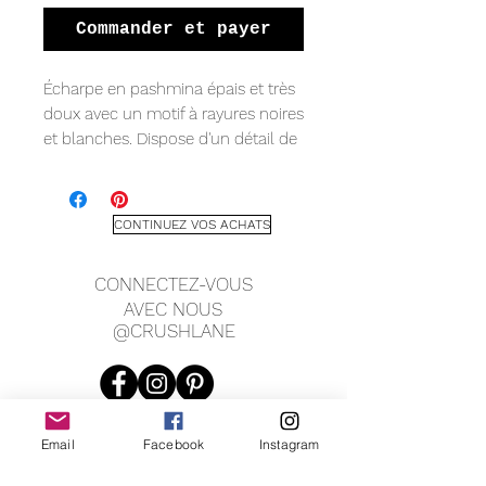
Commander et payer
Écharpe en pashmina épais et très
doux avec un motif à rayures noires
et blanches. Dispose d'un détail de
franges subtil aux extrémités,
mesurant 200 x 80 cm.
CONTINUEZ VOS ACHATS
CONNECTEZ-VOUS
AVEC NOUS
@CRUSHLANE
Email
Facebook
Instagram