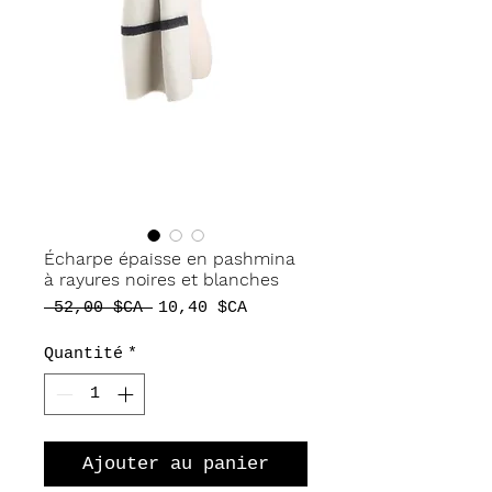
Écharpe épaisse en pashmina
à rayures noires et blanches
Prix
Prix
 52,00 $CA 
10,40 $CA
original
promotionnel
Quantité
*
Ajouter au panier