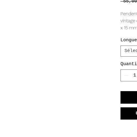
 55,00
Pendenti
vintage
x 15 mm
Longue
Séle
Quanti