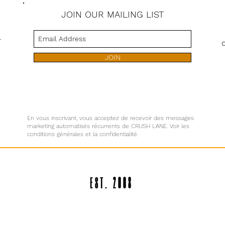
JOIN OUR MAILING LIST
s
JOIN
En vous inscrivant, vous acceptez de recevoir des messages
marketing automatisés récurrents de CRUSH LANE. Voir les
conditions générales et la confidentialité.
EST. 2008