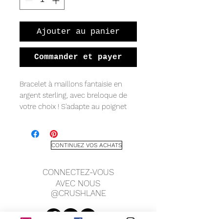
Ajouter au panier
Commander et payer
Bracelet à maillons fantaisie en
argent sterling, avec breloque de
votre choix ! S'adapte au poignet
moyen d'un enfant de 5,5" et est
réglable.
CONTINUEZ VOS ACHATS
CONNECTEZ-VOUS
AVEC NOUS
@CRUSHLANE