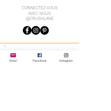
CONNECTEZ-VOUS
AVEC NOUS
@CRUSHLANE
JOIN OUR MAILING LIST
Email
Facebook
Instagram
JOIN
En vous inscrivant, vous acceptez de recevoir des messages
marketing automatisés récurrents de CRUSH LANE. Voir les
conditions générales et la confidentialité.