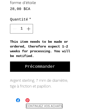
forme d'étoile
Prix
28,00 $CA
Quantité
*
This item needs to be made or
ordered, therefore expect 1-2
weeks for processing. You will
be notified.
Précommander
Argent sterling, 7 mm de diamètre, 
tige à friction et papillon.
CONTINUEZ VOS ACHATS