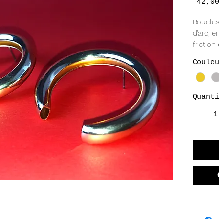
 42,00
Boucles
d'arc, en
friction
et argen
Couleu
Quanti