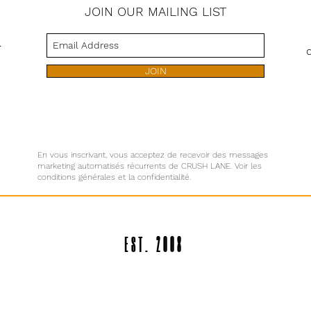
JOIN OUR MAILING LIST
s
JOIN
En vous inscrivant, vous acceptez de recevoir des messages
marketing automatisés récurrents de CRUSH LANE. Voir les
conditions générales et la confidentialité.
EST. 2008