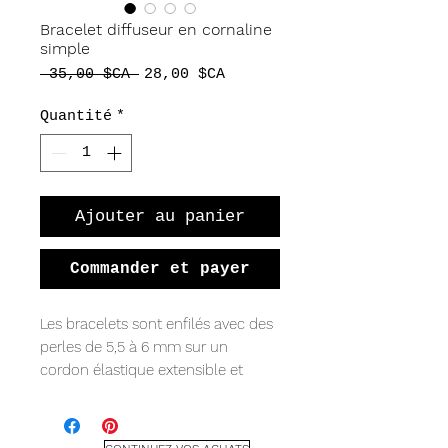
Bracelet diffuseur en cornaline
simple
Prix
Prix
 35,00 $CA 
28,00 $CA
original
promotionnel
Quantité
*
Ajouter au panier
Commander et payer
Les bracelets sont enfilés avec des
perles de 5,5 à 6 mm sur un
cordon élastique extensible et
durable, ce qui les rend faciles à
mettre et à enlever pour un usage
quotidien, ainsi que des