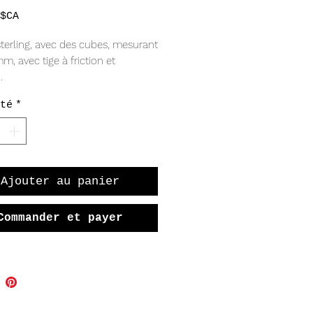
Prix
$CA
sterling, avec des cubes, mesurant
mm, avec tige à friction et
.
té
*
Ajouter au panier
Commander et payer