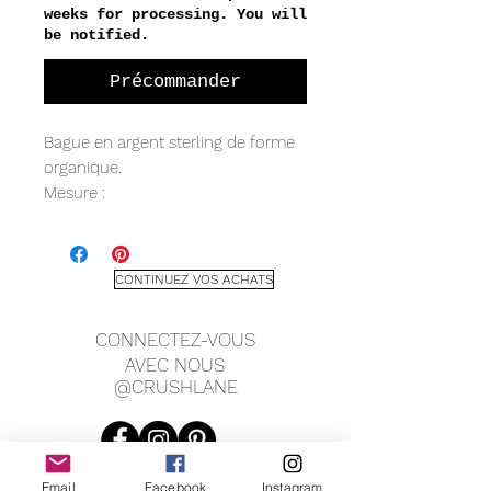
weeks for processing. You will
be notified.
Précommander
Bague en argent sterling de forme
organique.
Mesure :
20 mm de large
CONTINUEZ VOS ACHATS
CONNECTEZ-VOUS
AVEC NOUS
@CRUSHLANE
Email
Facebook
Instagram