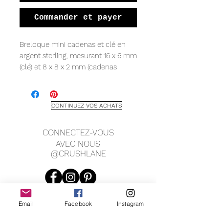
Commander et payer
Breloque mini cadenas et clé en
argent sterling, mesurant 16 x 6 mm
(clé) et 8 x 8 x 2 mm (cadenas
cœur), suspendue sur une chaîne
d'ancre taille diamant (1 mm).
*Montré en longueur de 20"
CONTINUEZ VOS ACHATS
CONNECTEZ-VOUS
AVEC NOUS
@CRUSHLANE
Email
Facebook
Instagram