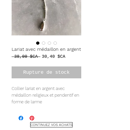
Lariat avec médaillon en argent
Prix
Prix
 38,00 $CA 
30,40 $CA
original
promotionnel
Rupture de stock
Collier lariat en argent avec
médaillon religieux et pendentif en
forme de larme
Une collection de bijoux UNIQUE
qui ne manquera pas de faire
tourner les têtes. Des pièces
CONTINUEZ VOS ACHATS
éclectiques et audacieuses avec