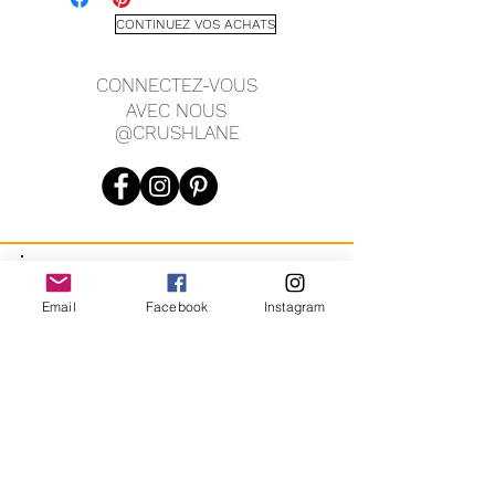
CONTINUEZ VOS ACHATS
CONNECTEZ-VOUS
AVEC NOUS
@CRUSHLANE
JOIN OUR MAILING LIST
Email
Facebook
Instagram
JOIN
En vous inscrivant, vous acceptez de recevoir des messages
marketing automatisés récurrents de CRUSH LANE. Voir les
conditions générales et la confidentialité.