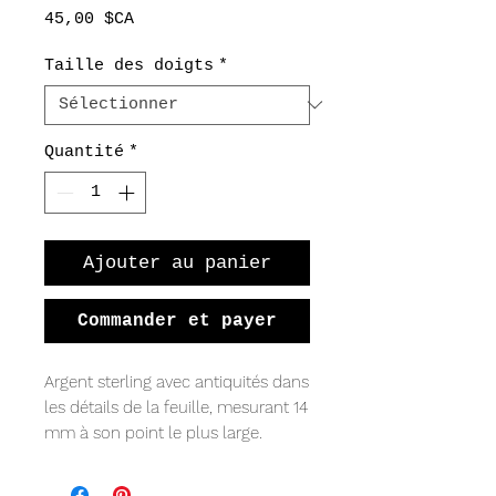
Prix
45,00 $CA
Taille des doigts
*
Quantité
*
Ajouter au panier
Commander et payer
Argent sterling avec antiquités dans
les détails de la feuille, mesurant 14
mm à son point le plus large.