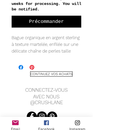
weeks for processing. You will
be notified.
Précommander
Bague organique en argent sterling
à texture martelée, enfilée sur une
délicate chaîne de perles taille
diamant.
Mesure :
Pendentif 14,5 mm
CONTINUEZ VOS ACHATS
Largeur de chaîne de 1 mm
CONNECTEZ-VOUS
AVEC NOUS
@CRUSHLANE
Email
Facebook
Instagram