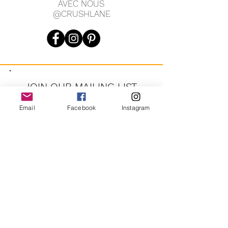
AVEC NOUS
@CRUSHLANE
JOIN OUR MAILING LIST
Email
Facebook
Instagram
JOIN
En vous inscrivant, vous acceptez de recevoir des messages
marketing automatisés récurrents de CRUSH LANE. Voir les
conditions générales et la confidentialité.
crushlane@gmail.com