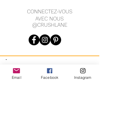
CONNECTEZ-VOUS
AVEC NOUS
@CRUSHLANE
JOIN OUR MAILING LIST
Email
Facebook
Instagram
JOIN
En vous inscrivant, vous acceptez de recevoir des messages
marketing automatisés récurrents de CRUSH LANE. Voir les
conditions générales et la confidentialité.