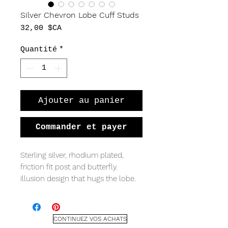
Silver Chevron Lobe Cuff Studs
Prix
32,00 $CA
Quantité
*
Ajouter au panier
Commander et payer
Sterling silver, rhodium plated,
friction fit post and butterfly.
Illusion design that hugs the lobe.
MEASURING
9 x 10mm
CONTINUEZ VOS ACHATS