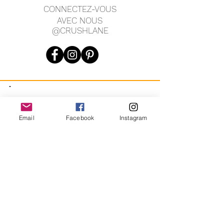
CONNECTEZ-VOUS
AVEC NOUS
@CRUSHLANE
JOIN OUR MAILING LIST
Email
Facebook
Instagram
JOIN
En vous inscrivant, vous acceptez de recevoir des messages
marketing automatisés récurrents de CRUSH LANE. Voir les
conditions générales et la confidentialité.
crushlane@gmail.com