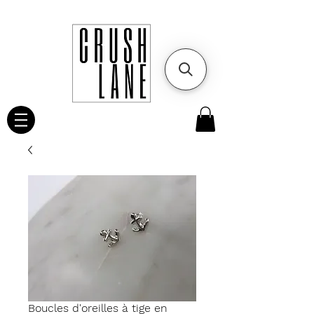
Boucles d'oreilles à tige en