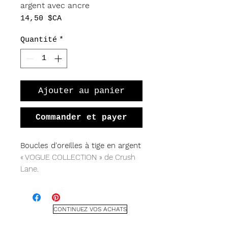
argent avec ancre
Prix
14,50 $CA
Quantité
*
Ajouter au panier
Commander et payer
Boucles d'oreilles à tige en argent
« VOGUE COLLECTION » de Crush
Lane.
Argent sterling, mesurant 1/2" de
longueur avec tige et papillon.
CONTINUEZ VOS ACHATS