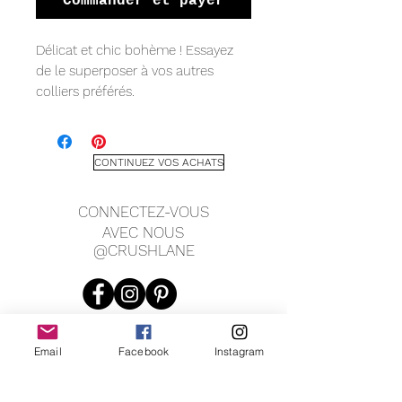
Commander et payer
Délicat et chic bohème ! Essayez
de le superposer à vos autres
colliers préférés.
Cabochons de turquoise
synthétiques sertis sur un disque
en argent sterling plaqué or rose.
CONTINUEZ VOS ACHATS
Montés sur une fine chaîne
gourmette en argent sterling
CONNECTEZ-VOUS
plaqué or rose. Le disque mesure
AVEC NOUS
10 mm de diamètre.
@CRUSHLANE
Email
Facebook
Instagram
JOIN OUR MAILING LIST