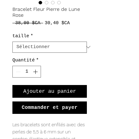
Bracelet Fleur Pierre de Lune
Rose
Prix
Prix
 38,00 $CA 
30,40 $CA
original
promotionnel
taille
*
Quantité
*
Ajouter au panier
Commander et payer
Les bracelets sont enfilés avec des
perles de 5,5 à 6 mm sur un