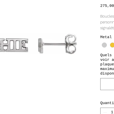
275,00
Boucles 
personn
signalé
Disponib
Metal 
métal.
*Vendu 
7 carac
Quels 
*Un seu
voir a
DEUX bo
plaque
maximu
dispon
Quanti