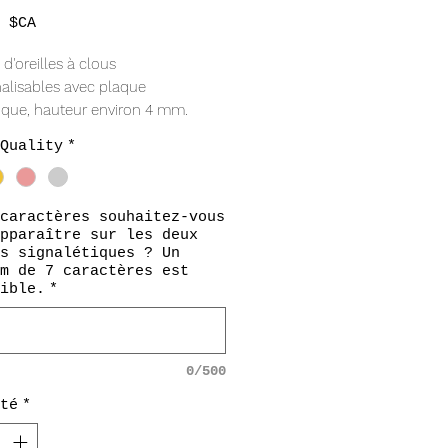
Prix
 $CA
d'oreilles à clous
alisables avec plaque
tique, hauteur environ 4 mm.
les en plusieurs qualités de
Quality
*
par paire avec un
maximum de
tères
disponibles*
caractères souhaitez-vous
l nom/mot autorisé pour les
pparaître sur les deux
ucles d'oreilles*
s signalétiques ? Un
m de 7 caractères est
ible.
*
0/500
té
*