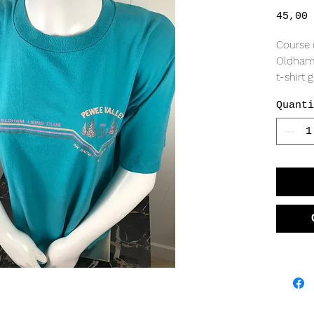
45,00 
Course 
Oldham 
t-shirt 
Montre 
Quanti
voir pho
XL.