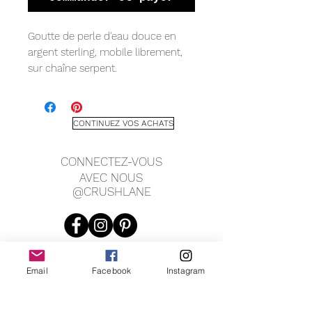
Goutte de perle d'eau douce en
argent sterling, mobile librement,
sur chaîne serpent.
Mesure :
perle 7 x 9 mm
Chaîne de 1 mm
CONTINUEZ VOS ACHATS
CONNECTEZ-VOUS
AVEC NOUS
@CRUSHLANE
Email
Facebook
Instagram
JOIN OUR MAILING LIST