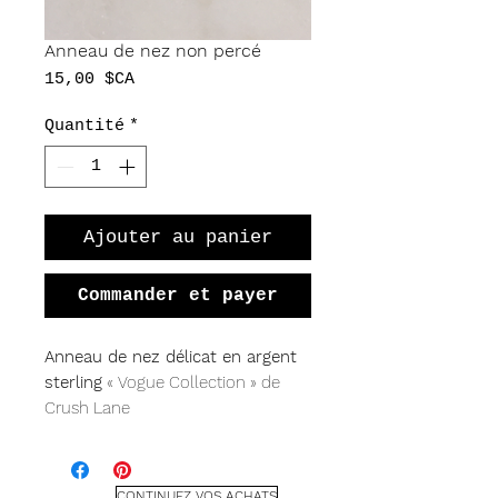
Anneau de nez non percé
Prix
15,00 $CA
Quantité
*
Ajouter au panier
Commander et payer
Anneau de nez délicat en argent
sterling
« Vogue Collection » de
Crush Lane
Calibre 26, 10 mm de diamètre,
argent sterling.
Veuillez vous renseigner pour
CONTINUEZ VOS ACHATS